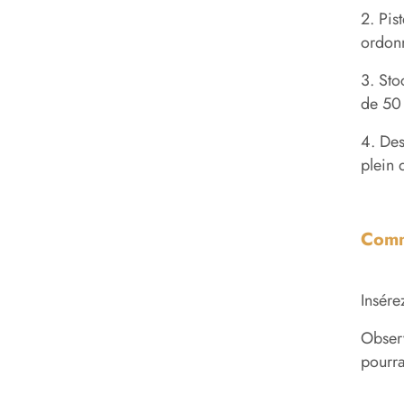
2. Pis
ordonn
3. Sto
de 50 
4. Des
plein 
Comm
Insére
Observ
pourra