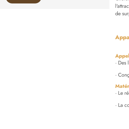
l'attr
de sur
Appar
Appel
· Des 
· Conç
Matér
· Le r
· La c