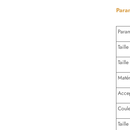
Para
Param
Taill
Taill
Matér
Accep
Coul
Taill