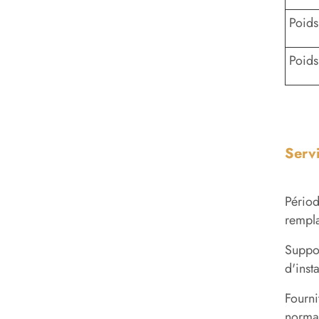
Poids
Poids
Serv
Périod
rempla
Suppor
d'inst
Fourni
norma