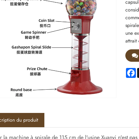
capsul
consid
commer
spiral
une ex
attrait
F
ription du produit
r la machine à spirale de 115 cm de l'usine Xuanyi n'est pas