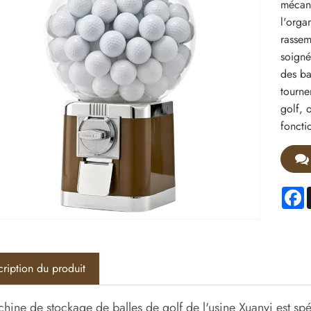
mécani
l'orga
rassem
soigné
des ba
tourne
golf, 
foncti
F
ription du produit
hine de stockage de balles de golf de l'usine Xuanyi est spé