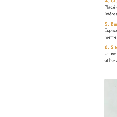
4. Cl
Placé 
intére
5. Bu
Espace
mettre 
6. Si
Utilis
et l'e