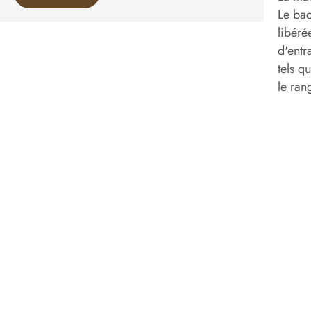
Le bac
libéré
d'entr
tels q
le ran