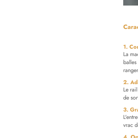
Carac
1. Co
La mac
balles
rangem
2. Ada
Le rai
de sor
3. Gr
L'entr
vrac d
4. Op