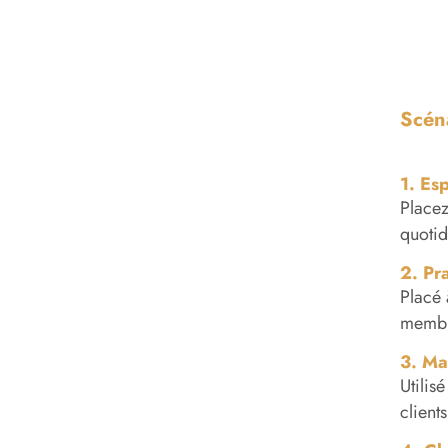
Scéna
1. Es
Placez
quotid
2. Pr
Placé 
membre
3. Ma
Utilis
client